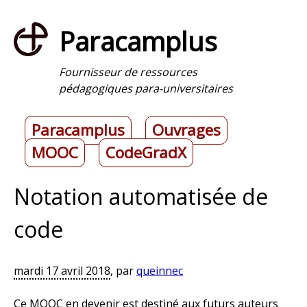
Paracamplus
Fournisseur de ressources
pédagogiques para-universitaires
Paracamplus
Ouvrages
MOOC
CodeGradX
Notation automatisée de
code
mardi 17 avril 2018
,
par
queinnec
Ce MOOC en devenir est destiné aux futurs auteurs